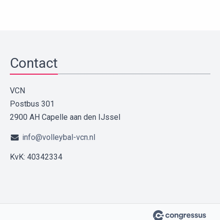
Contact
VCN
Postbus 301
2900 AH Capelle aan den IJssel
info@volleybal-vcn.nl
KvK: 40342334