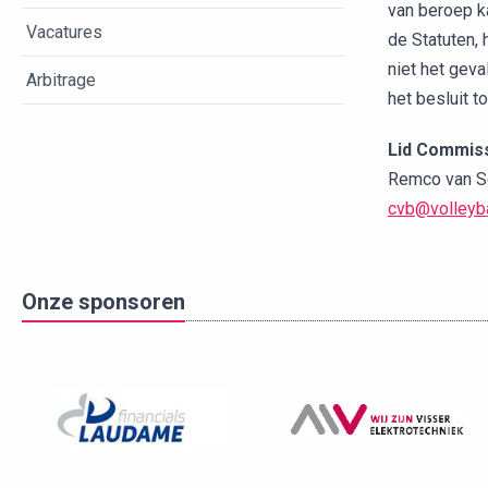
van beroep k
Vacatures
de Statuten,
niet het geva
Arbitrage
het besluit t
Lid Commis
Remco van Sc
cvb@volleyba
Onze sponsoren