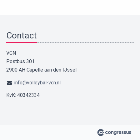
Contact
VCN
Postbus 301
2900 AH Capelle aan den IJssel
info@volleybal-vcn.nl
KvK: 40342334