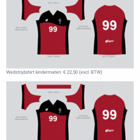
Wedstrijdshirt kindermaten: € 22,50 (excl. BTW)