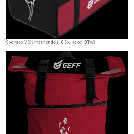
Sporttas VCN met hendels: € 36,- (excl. BTW)