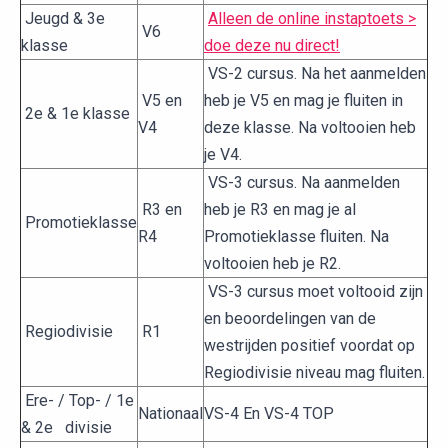
Jeugd & 3e
Alleen de online instaptoets >
V6
klasse
doe deze nu direct!
VS-2 cursus. Na het aanmelden
V5 en
heb je V5 en mag je fluiten in
2e & 1e klasse
V4
deze klasse. Na voltooien heb
je V4.
VS-3 cursus. Na aanmelden
R3 en
heb je R3 en mag je al
Promotieklasse
R4
Promotieklasse fluiten. Na
voltooien heb je R2.
VS-3 cursus moet voltooid zijn
en beoordelingen van de
Regiodivisie
R1
westrijden positief voordat op
Regiodivisie niveau mag fluiten.
Ere- / Top- / 1e
Nationaal
VS-4 En VS-4 TOP
& 2e divisie