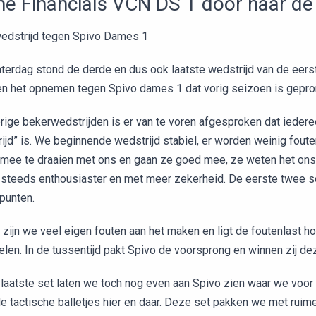
e Financials VCN DS 1 door naar de
wedstrijd tegen Spivo Dames 1
terdag stond de derde en dus ook laatste wedstrijd van de eers
en het opnemen tegen Spivo dames 1 dat vorig seizoen is gepr
orige bekerwedstrijden is er van te voren afgesproken dat ieder
jd” is. We beginnende wedstrijd stabiel, er worden weinig foute
 mee te draaien met ons en gaan ze goed mee, ze weten het ons
 steeds enthousiaster en met meer zekerheid. De eerste twee 
punten.
 zijn we veel eigen fouten aan het maken en ligt de foutenlast 
pelen. In de tussentijd pakt Spivo de voorsprong en winnen zij d
 laatste set laten we toch nog even aan Spivo zien waar we voo
de tactische balletjes hier en daar. Deze set pakken we met ruim