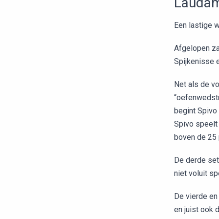
Laudam
Een lastige 
Afgelopen za
Spijkenisse 
Net als de v
“oefenwedstri
begint Spivo
Spivo speelt
boven de 25 
De derde set
niet voluit s
De vierde en
en juist ook 