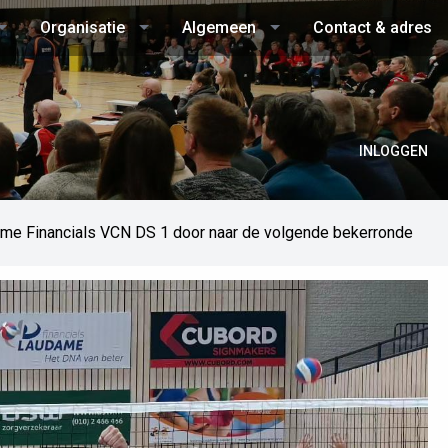
Organisatie
Algemeen
Contact & adres
INLOGGEN
me Financials VCN DS 1 door naar de volgende bekerronde